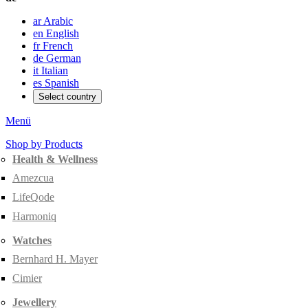
ar
Arabic
en
English
fr
French
de
German
it
Italian
es
Spanish
Select country
Menü
Shop by Products
Health & Wellness
Amezcua
LifeQode
Harmoniq
Watches
Bernhard H. Mayer
Cimier
Jewellery