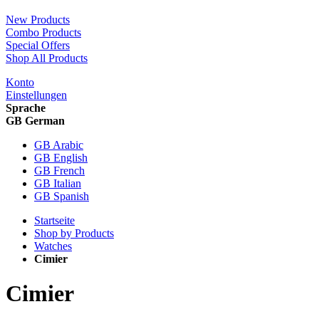
New Products
Combo Products
Special Offers
Shop All Products
Konto
Einstellungen
Sprache
GB German
GB Arabic
GB English
GB French
GB Italian
GB Spanish
Startseite
Shop by Products
Watches
Cimier
Cimier