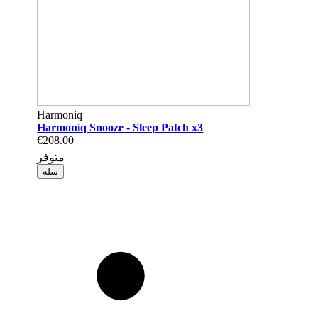
Harmoniq
Harmoniq Snooze - Sleep Patch x3
€208.00
متوفر
سلة