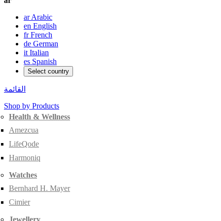
ar
ar
Arabic
en
English
fr
French
de
German
it
Italian
es
Spanish
Select country
القائمة
Shop by Products
Health & Wellness
Amezcua
LifeQode
Harmoniq
Watches
Bernhard H. Mayer
Cimier
Jewellery