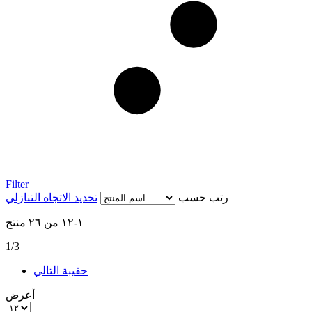
Filter
رتب حسب
تحديد الاتجاه التنازلي
١
-
١٢
من
٢٦
منتج
1/3
حقيبة
التالي
أعرض