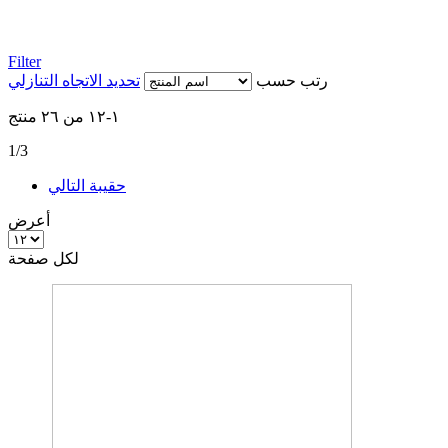
Filter
رتب حسب
تحديد الاتجاه التنازلي
١
-
١٢
من
٢٦
منتج
1/3
حقيبة
التالي
أعرض
لكل صفحة