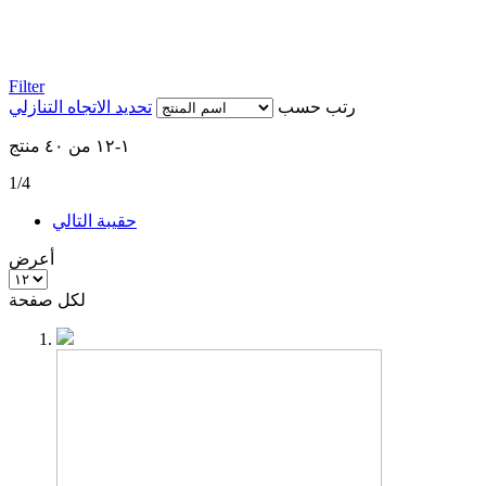
Filter
رتب حسب
تحديد الاتجاه التنازلي
١
-
١٢
من
٤٠
منتج
1/4
حقيبة
التالي
أعرض
لكل صفحة