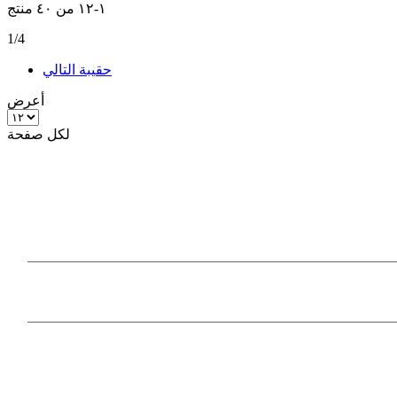
١
-
١٢
من
٤٠
منتج
1/4
حقيبة
التالي
أعرض
لكل صفحة
Our Products
Information
Payment Methods