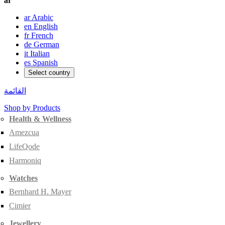
ar
ar
Arabic
en
English
fr
French
de
German
it
Italian
es
Spanish
Select country
القائمة
Shop by Products
Health & Wellness
Amezcua
LifeQode
Harmoniq
Watches
Bernhard H. Mayer
Cimier
Jewellery