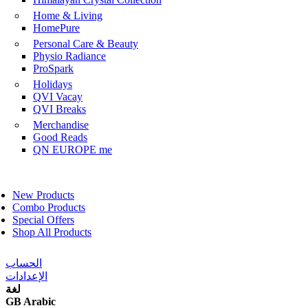
Home & Living
HomePure
Personal Care & Beauty
Physio Radiance
ProSpark
Holidays
QVI Vacay
QVI Breaks
Merchandise
Good Reads
QN EUROPE me
New Products
Combo Products
Special Offers
Shop All Products
الحساب
الإعدادات
لغة
GB Arabic