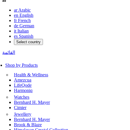
ar
ar
Arabic
en
English
fr
French
de
German
it
Italian
es
Spanish
Select country
القائمة
Shop by Products
Health & Wellness
Amezcua
LifeQode
Harmoniq
Watches
Bernhard H. Mayer
Cimier
Jewellery
Bernhard H. Mayer
Brook & Blaze
Himalayan Crystal Collection