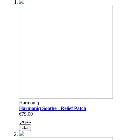
Harmoniq
Harmoniq Soothe - Relief Patch
€79.00
متوفر
سلة