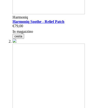
Harmoniq
Harmoniq Soothe - Relief Patch
€79,00
In magazzino
cesta