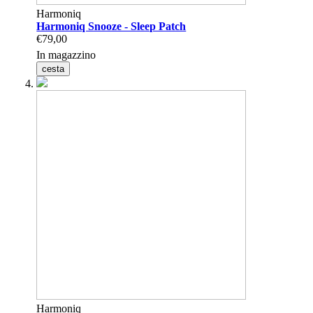
Harmoniq
Harmoniq Snooze - Sleep Patch
€79,00
In magazzino
cesta
Harmoniq