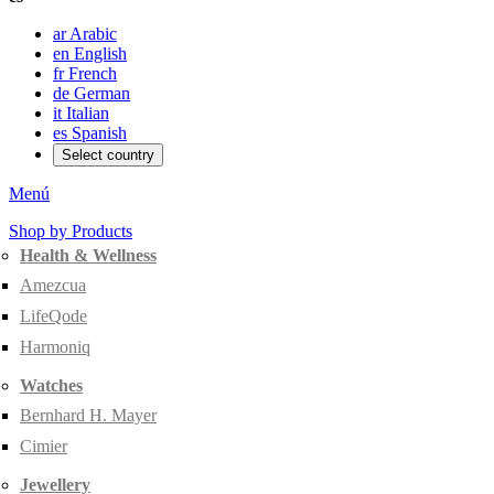
ar
Arabic
en
English
fr
French
de
German
it
Italian
es
Spanish
Select country
Menú
Shop by Products
Health & Wellness
Amezcua
LifeQode
Harmoniq
Watches
Bernhard H. Mayer
Cimier
Jewellery