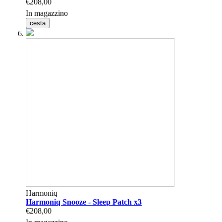
€208,00
In magazzino
cesta
Harmoniq
Harmoniq Snooze - Sleep Patch x3
€208,00