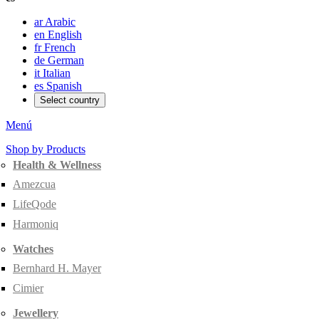
ar
Arabic
en
English
fr
French
de
German
it
Italian
es
Spanish
Select country
Menú
Shop by Products
Health & Wellness
Amezcua
LifeQode
Harmoniq
Watches
Bernhard H. Mayer
Cimier
Jewellery