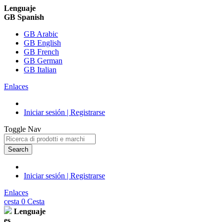
Lenguaje
GB Spanish
GB Arabic
GB English
GB French
GB German
GB Italian
Enlaces
Iniciar sesión | Registrarse
Toggle Nav
Search
Iniciar sesión | Registrarse
Enlaces
cesta
0
Cesta
Lenguaje
es