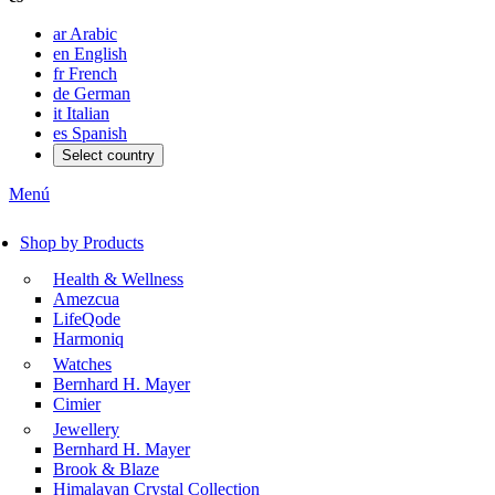
ar
Arabic
en
English
fr
French
de
German
it
Italian
es
Spanish
Select country
Menú
Shop by Products
Health & Wellness
Amezcua
LifeQode
Harmoniq
Watches
Bernhard H. Mayer
Cimier
Jewellery
Bernhard H. Mayer
Brook & Blaze
Himalayan Crystal Collection