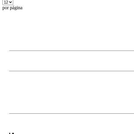
por página
Our Products
Information
Payment Methods
Follow Us