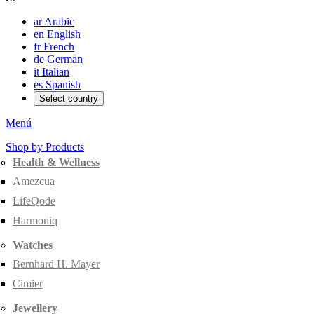
ar
Arabic
en
English
fr
French
de
German
it
Italian
es
Spanish
Select country
Menú
Shop by Products
Health & Wellness
Amezcua
LifeQode
Harmoniq
Watches
Bernhard H. Mayer
Cimier
Jewellery