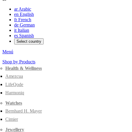
ar
Arabic
en
English
fr
French
de
German
it
Italian
es
Spanish
Select country
Menú
Shop by Products
Health & Wellness
Amezcua
LifeQode
Harmoniq
Watches
Bernhard H. Mayer
Cimier
Jewellery