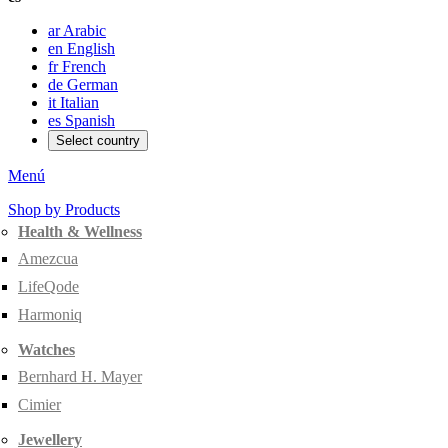
ar
Arabic
en
English
fr
French
de
German
it
Italian
es
Spanish
Select country
Menú
Shop by Products
Health & Wellness
Amezcua
LifeQode
Harmoniq
Watches
Bernhard H. Mayer
Cimier
Jewellery