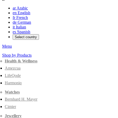
ar
Arabic
en
English
fr
French
de
German
it
Italian
es
Spanish
Select country
Menu
Shop by Products
Health & Wellness
Amezcua
LifeQode
Harmoniq
Watches
Bernhard H. Mayer
Cimier
Jewellery