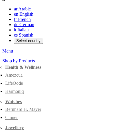
ar
Arabic
en
English
fr
French
de
German
it
Italian
es
Spanish
Select country
Menu
Shop by Products
Health & Wellness
Amezcua
LifeQode
Harmoniq
Watches
Bernhard H. Mayer
Cimier
Jewellery