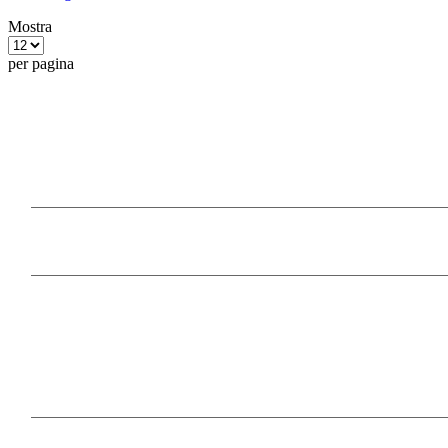
Mostra
per pagina
Our Products
Information
Payment Methods