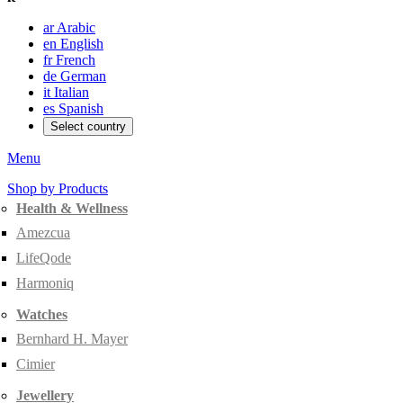
ar
Arabic
en
English
fr
French
de
German
it
Italian
es
Spanish
Select country
Menu
Shop by Products
Health & Wellness
Amezcua
LifeQode
Harmoniq
Watches
Bernhard H. Mayer
Cimier
Jewellery